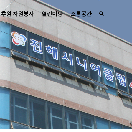
후원·자원봉사
열린마당
소통공간