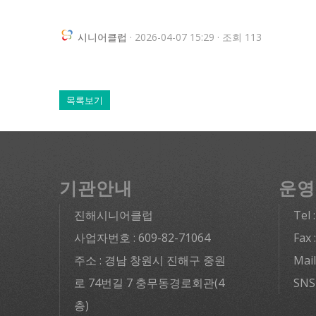
시니어클럽
· 2026-04-07 15:29 · 조회 113
목록보기
기관안내
운영
진해시니어클럽
Tel 
사업자번호 : 609-82-71064
Fax 
주소 : 경남 창원시 진해구 중원
Mai
로 74번길 7 충무동경로회관(4
SNS
층)