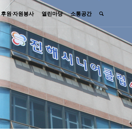
후원·자원봉사
열린마당
소통공간