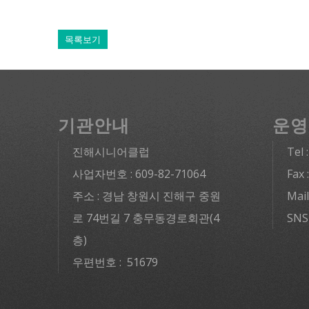
목록보기
기관안내
운영
진해시니어클럽
Tel 
사업자번호 : 609-82-71064
Fax 
주소 : 경남 창원시 진해구 중원
Mai
로 74번길 7 충무동경로회관(4
SNS
층)
우편번호 : 51679