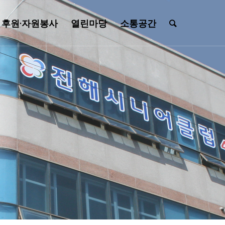
후원·자원봉사
열린마당
소통공간