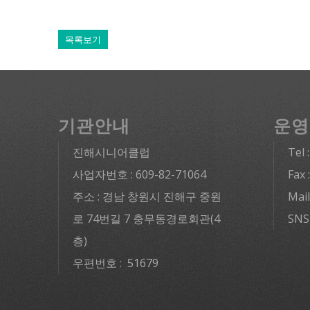
목록보기
기관안내
운영
진해시니어클럽
Tel 
사업자번호 : 609-82-71064
Fax 
주소 : 경남 창원시 진해구 중원
Mai
로 74번길 7 충무동경로회관(4
SNS
층)
우편번호 : 51679