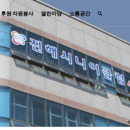
후원·자원봉사
열린마당
소통공간