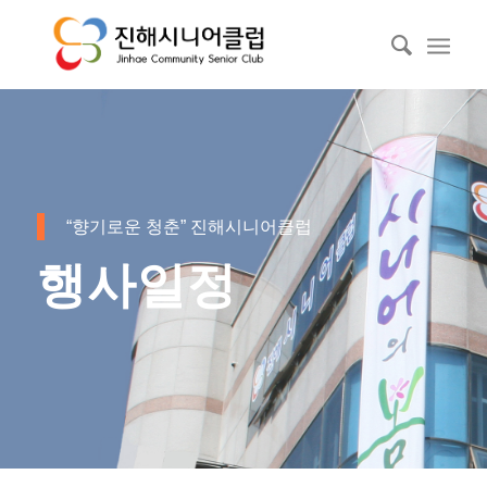
“향기로운 청춘” 진해시니어클럽
행사일정