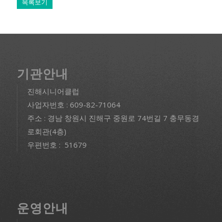
목록보기
기관안내
진해시니어클럽
사업자번호 : 609-82-71064
주소 : 경남 창원시 진해구 중원로 74번길 7 충무동경
로회관(4층)
우편번호 : 51679
운영안내