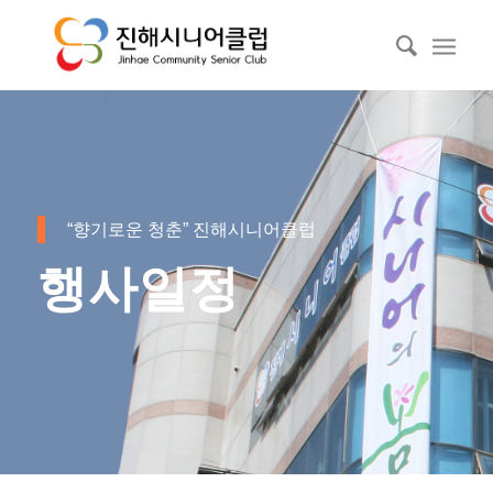
“향기로운 청춘” 진해시니어클럽
행사일정