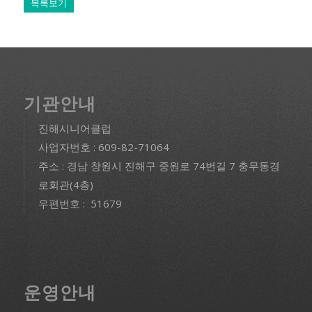
목록보기
기관안내
진해시니어클럽
사업자번호 : 609-82-71064
주소 : 경남 창원시 진해구 중원로 74번길 7 충무동경
로회관(4층)
우편번호 : 51679
운영안내