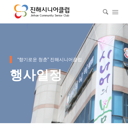
“향기로운 청춘” 진해시니어클럽
행사일정