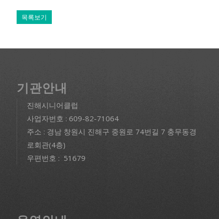
목록보기
기관안내
진해시니어클럽
사업자번호 : 609-82-71064
주소 : 경남 창원시 진해구 중원로 74번길 7 충무동경
로회관(4층)
우편번호 : 51679