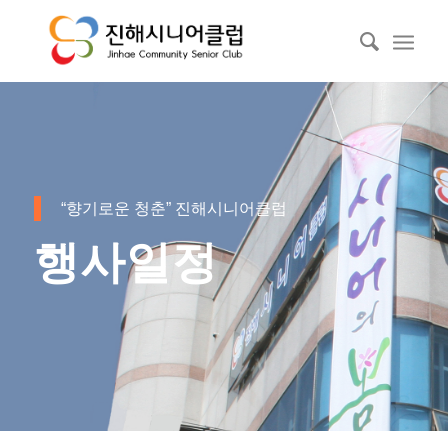
“향기로운 청춘” 진해시니어클럽
행사일정