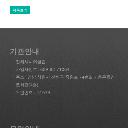
목록보기
기관안내
진해시니어클럽
사업자번호 : 609-82-71064
주소 : 경남 창원시 진해구 중원로 74번길 7 충무동경
로회관(4층)
우편번호 : 51679