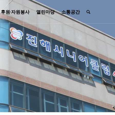
후원·자원봉사
열린마당
소통공간