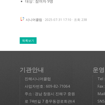
대상 : 참여자 9명
시니어클럽
· 2025-07-31 17:10 · 조회 238
목록보기
기관안내
운영
진해시니어클럽
Tel 
사업자번호 : 609-82-71064
Fax 
주소 : 경남 창원시 진해구 중원
Mai
로 74번길 7 충무동경로회관(4
SNS