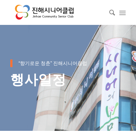
“향기로운 청춘” 진해시니어클럽
행사일정