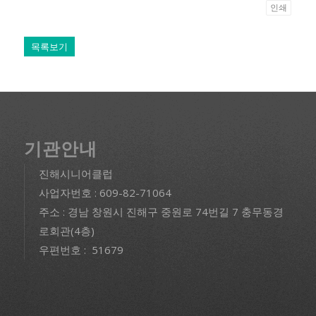
인쇄
목록보기
기관안내
진해시니어클럽
사업자번호 : 609-82-71064
주소 : 경남 창원시 진해구 중원로 74번길 7 충무동경
로회관(4층)
우편번호 : 51679