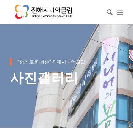
“향기로운 청춘” 진해시니어클럽
사진갤러리