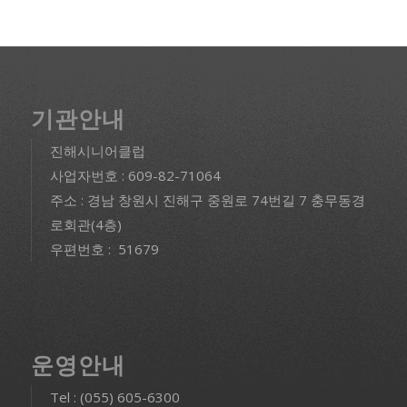
기관안내
진해시니어클럽
사업자번호 : 609-82-71064
주소 : 경남 창원시 진해구 중원로 74번길 7 충무동경
로회관(4층)
우편번호 : 51679
운영안내
Tel : (055) 605-6300