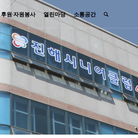
후원·자원봉사
열린마당
소통공간