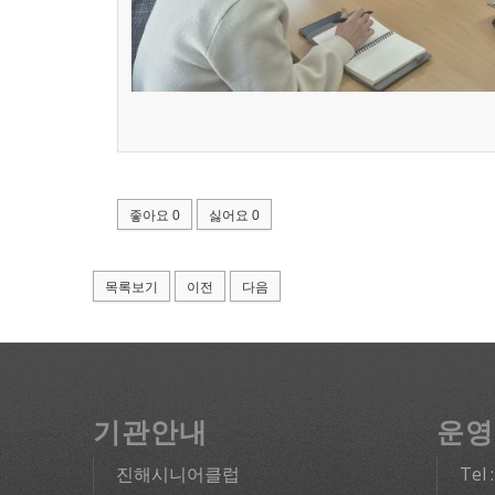
좋아요
0
싫어요
0
목록보기
이전
다음
기관안내
운영
진해시니어클럽
Tel 