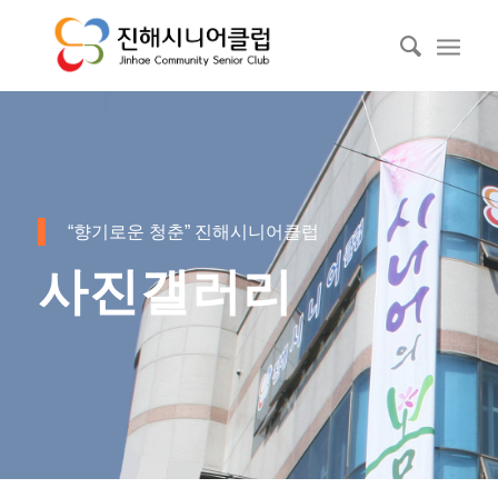
“향기로운 청춘” 진해시니어클럽
사진갤러리