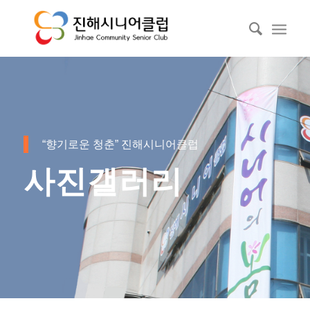
“향기로운 청춘” 진해시니어클럽
사진갤러리