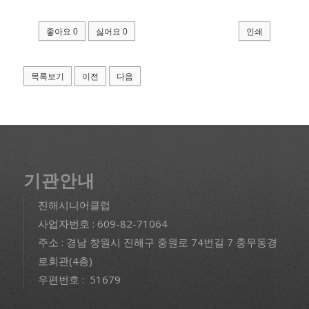
좋아요
0
싫어요
0
인쇄
목록보기
이전
다음
기관안내
진해시니어클럽
사업자번호 : 609-82-71064
주소 : 경남 창원시 진해구 중원로 74번길 7 충무동경
로회관(4층)
우편번호 : 51679