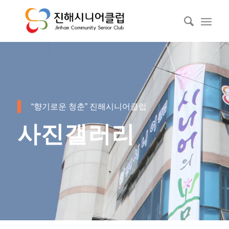
“향기로운 청춘” 진해시니어클럽
사진갤러리