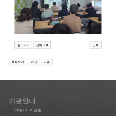
좋아요
0
싫어요
0
인쇄
목록보기
이전
다음
기관안내
진해시니어클럽