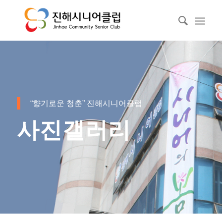
“향기로운 청춘” 진해시니어클럽
사진갤러리