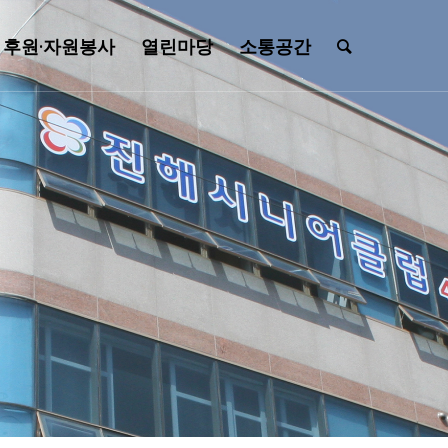
후원·자원봉사
열린마당
소통공간