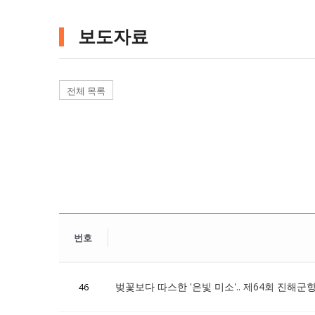
보도자료
전체 목록
번호
벚꽃보다 따스한 '은빛 미소'.. 제64회 진해
46