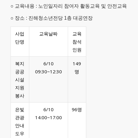
○ 교육내용 : 노인일자리 참여자 활동교육 및 안전교육
○ 장소 : 진해청소년전당 1층 대공연장
사업
교육날짜
교육
단명
참석
인원
복지
6/10
149
공공
09:30~12:30
명
시설
지원
봉사
은빛
6/10
96명
관광
14:00~17:00
안내
도우