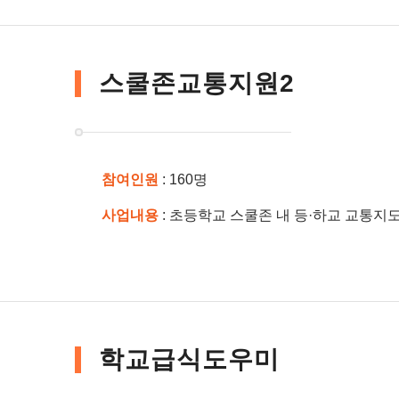
스쿨존교통지원2
참여인원
: 160명
사업내용
: 초등학교 스쿨존 내 등·하교 교통지
학교급식도우미