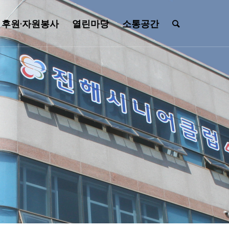
후원·자원봉사
열린마당
소통공간