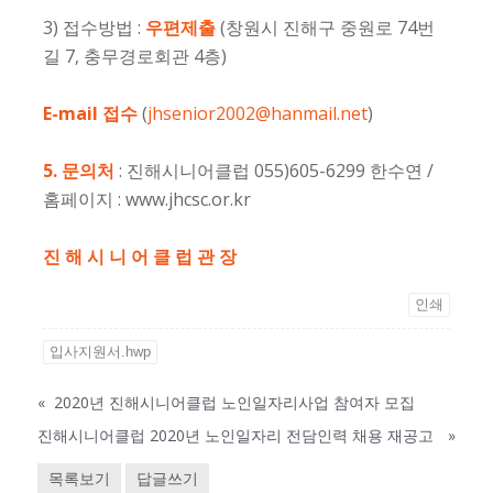
3) 접수방법 :
우편제출
(창원시 진해구 중원로 74번
길 7, 충무경로회관 4층)
E-mail
접수
(
jhsenior2002@hanmail.net
)
5. 문의처
: 진해시니어클럽 055)605-6299 한수연 /
홈페이지 : www.jhcsc.or.kr
진 해 시 니 어 클 럽 관 장
인쇄
입사지원서.hwp
«
2020년 진해시니어클럽 노인일자리사업 참여자 모집
진해시니어클럽 2020년 노인일자리 전담인력 채용 재공고
»
목록보기
답글쓰기