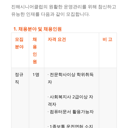
진해시니어클럽의 원활한 운영관리를 위해 참신하고
유능한 인재를 다음과 같이 모집합니다.
1.
채용분야 및 채용인원
모집
채
자격 요건
비 고
분야
용
인
원
정규
1명
· 전문학사이상 학위취득
직
자
· 사회복지사 2급이상 자
격자
· 컴퓨터문서 활용가능자
· 1종보통 운전면허 소지