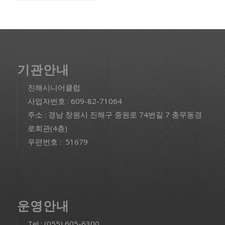
기관안내
진해시니어클럽
사업자번호 : 609-82-71064
주소 : 경남 창원시 진해구 중원로 74번길 7 충무동경
로회관(4층)
우편번호 : 51679
운영안내
Tel : (055) 605-6300