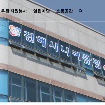
후원·자원봉사
열린마당
소통공간