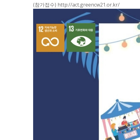
(참가접수) http://act.greencw21.or.kr/