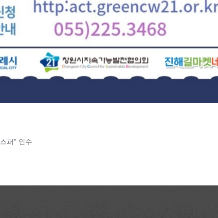
캐스퍼" 인수