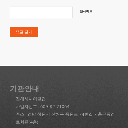
웹사이트
기관안내
진해시니어클럽
사업자번호 : 609-82-71064
주소 : 경남 창원시 진해구 중원로 74번길 7 충무동경
로회관(4층)